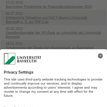
27.07.2023
Bayreuther Förderpreis für Finanzdienstleistungen 2023
25.07.2023
Erfolgreiche Teilnahme von FACT-Alumni Universität
Bayreuth e. V. am RW-Cup
20.02.2023
Spendenübergabe der VR-Bank an Lehrstühle der Universität
Bayreuth
16.01.2023
Sonderpreise der Deutschen Bundesbank an Bayreuther
Nachwuchs
16.01.2023
Hauptseminare in Finanzen und Banken (SoSe 2023) -
Ankündigung
12.01.2023
Gastvortrag der Fintegral Deutschland AG zum Thema
„Bankaufsichtliche Prüfung im Non-Financial Risk Umfeld“ im
H 36 (NW III) am 23.01.2023
Verantwortlich für die Redaktion:
Univ.Prof.Dr. Klaus Schäfer