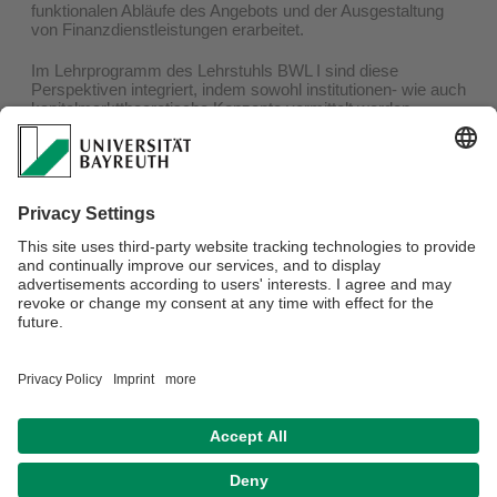
funktionalen Abläufe des Angebots und der Ausgestaltung
von Finanzdienstleistungen erarbeitet.
Im Lehrprogramm des Lehrstuhls BWL I sind diese
Perspektiven integriert, indem sowohl institutionen- wie auch
kapitalmarkttheoretische Konzepte vermittelt werden.
Managementorientierte Ansätze rücken dagegen eher in den
Hintergrund. Leitidee ist hierbei, den Studierenden des
Faches neben methodischen und fachlichen Kompetenzen
auch analytisch-abstrakte Argumentationslinien zu
vermitteln, die es im dynamischen Umfeld der
Finanzmärkte ermöglichen, neue, konkrete Entwicklungen
auch im späteren Berufsleben einordnen, bewerten und
gestalten zu können.
Verantwortlich für die Redaktion:
Univ.Prof.Dr. Klaus Schäfer
Datenschutz / Disclaimer
Impressum
Hausordnung
Sitemap