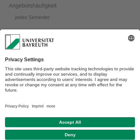
Angebotshäufigkeit
jedes Semester
Verknüpfung mit anderen Modulen
Die Veranstaltung baut im Rahmen der
praktischen Umsetzung auf dem gesamten
theoretischen Wissen aus dem bisherigen
Studium auf.
Verantwortlich für die Redaktion:
Univ.Prof.Dr. Klaus Schäfer
Datenschutz / Disclaimer
Impressum
Hausordnung
Sitemap