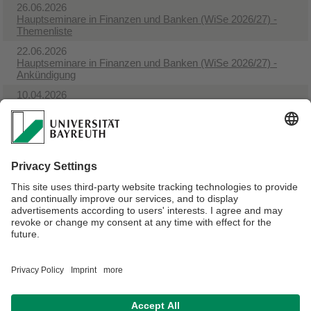
26.06.2026
Hauptseminare in Finanzen und Banken (WiSe 2026/27) -
Themenliste
22.06.2026
Hauptseminare in Finanzen und Banken (WiSe 2026/27) -
Ankündigung
10.04.2026
Ausgewählte Kapitel in Finanzen und Banken
(Fondsmanagement) im SoSe 2026 - Ankündigung
14.01.2026
Hauptseminare in Finanzen und Banken (SoSe 2026) -
Themenliste
12.01.2026
Hauptseminare in Finanzen und Banken (SoSe 2026) -
Ankündigung
Verantwortlich für die Redaktion:
Univ.Prof.Dr. Klaus Schäfer