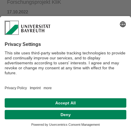
Forschungsprojekt KliK
17.10.2022
Weitere Informationen finden Sie
hier
.
Datenschutz / Disclaimer
Impressum
Hausordnung
Sitemap
Kontakt
Barrierefreiheitserklärung