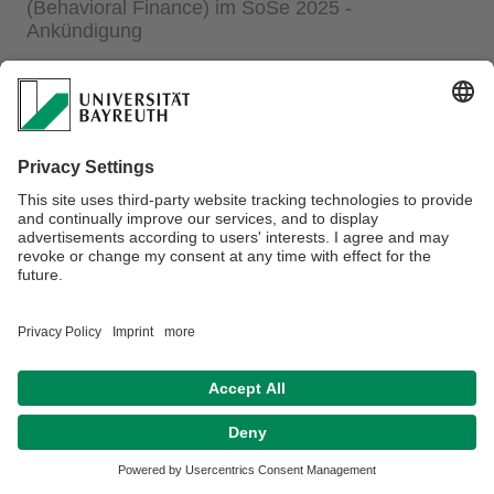
(Behavioral Finance) im SoSe 2025 -
Ankündigung
Datenschutz / Disclaimer
Impressum
Hausordnung
Sitemap
Kontakt
Barrierefreiheitserklärung